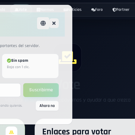
nda
Vote
Normas
Noticias
Foro
Partner
ortantes del servidor.
Sin spam
Baja con 1 clic.
Vote
Suscribirme
Vota por el servidor para apoyarnos y ayudar a que crezca
Ahora no
uando quieras.
Enlaces para votar