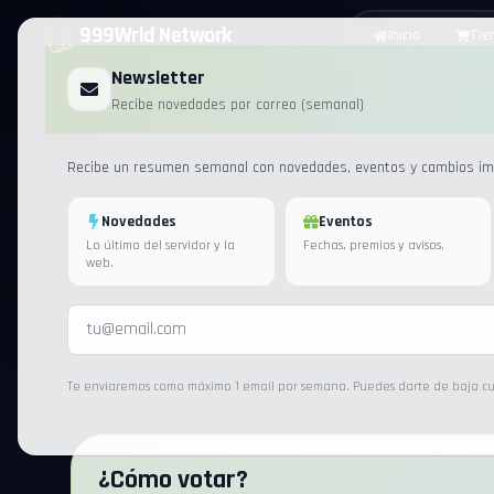
999Wrld Network
Inicio
Tie
Newsletter
Recibe novedades por correo (semanal)
Recibe un resumen semanal con novedades, eventos y cambios imp
Novedades
Eventos
Lo último del servidor y la
Fechas, premios y avisos.
web.
Te enviaremos como máximo 1 email por semana. Puedes darte de baja c
¿Cómo votar?