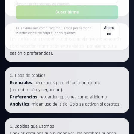
Cambiar preferencias de cookies
Suscribirme
Ahora
Te enviaremos como máximo 1 email por semana.
1. ¿Qué son las cookies?
Puedes darte de baja cuando quieras.
no
Las cookies son pequeños datos que el navegador guarda
para recordar información entre visitas (por ejemplo, tu
sesión o preferencias).
2. Tipos de cookies
Esenciales
: necesarias para el funcionamiento
(autenticación y seguridad).
Preferencias
: recuerdan opciones como el idioma.
Analytics
: miden uso del sitio. Solo se activan si aceptas.
3. Cookies que usamos
Cookies comunes que puedes ver (los nombres pueden