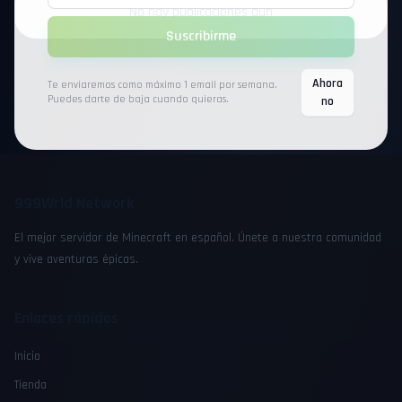
No hay publicaciones aún
Suscribirme
Ahora
Te enviaremos como máximo 1 email por semana.
Puedes darte de baja cuando quieras.
no
999Wrld Network
El mejor servidor de Minecraft en español. Únete a nuestra comunidad
y vive aventuras épicas.
Enlaces rápidos
Inicio
Tienda