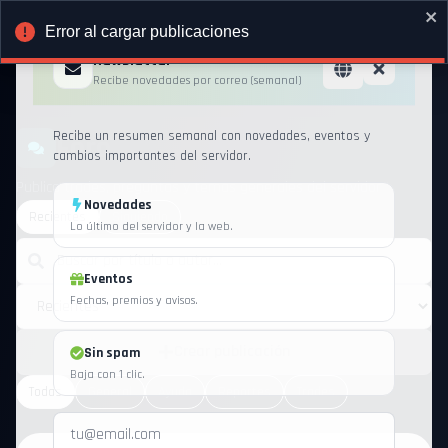
Error al cargar publicaciones
Newsletter
Recibe novedades por correo (semanal)
Recibe un resumen semanal con novedades, eventos y
Foro
cambios importantes del servidor.
Publica trades, preguntas y temas generales del servidor
Novedades
Recientes
Siguiendo
Lo último del servidor y la web.
Eventos
Fechas, premios y avisos.
Crear publicación
Sin spam
Baja con 1 clic.
Todas
General
Ayuda
Reportes
Trades