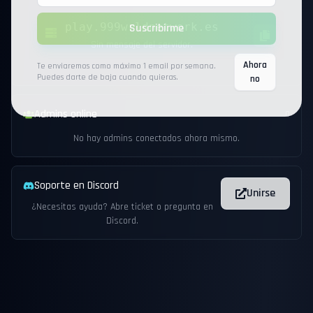
play.999wrldnetwork.es
Suscribirme
Sin mensaje del servidor.
Ahora
Te enviaremos como máximo 1 email por semana.
Puedes darte de baja cuando quieras.
no
Admins online
0
No hay admins conectados ahora mismo.
Soporte en Discord
Unirse
¿Necesitas ayuda? Abre ticket o pregunta en
Discord.