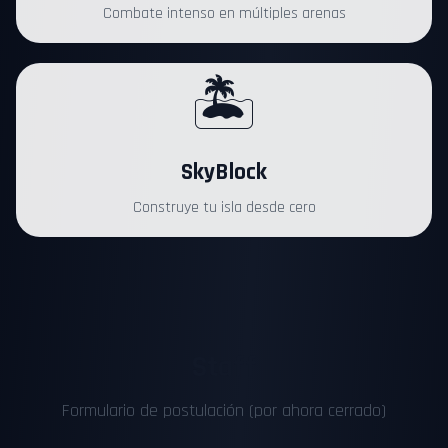
Combate intenso en múltiples arenas
🏝️
SkyBlock
Construye tu isla desde cero
Staff
Formulario de postulación (por ahora cerrado)