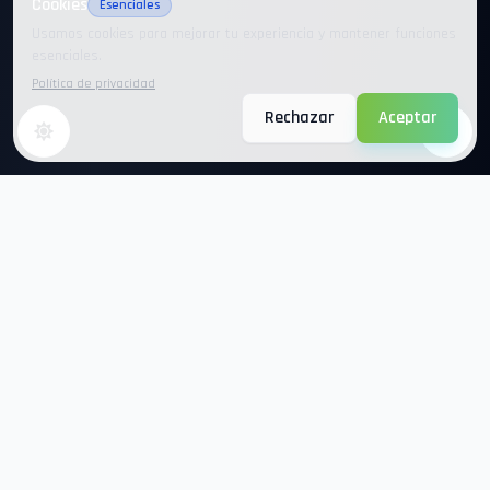
Cookies
Esenciales
Usamos cookies para mejorar tu experiencia y mantener funciones
esenciales.
Política de privacidad
Rechazar
Aceptar
999Wrld Network
El mejor servidor de Minecraft en español. Únete a nuestra comunidad
y vive aventuras épicas.
Enlaces rápidos