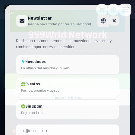
Newsletter
Recibe novedades por correo (semanal)
999Wrld Network
Recibe un resumen semanal con novedades, eventos y
cambios importantes del servidor.
La mejor experiencia de Minecraft en español. Únete a nuestra
comunidad y vive aventuras épicas.
Novedades
Lo último del servidor y la web.
Jugar ahora
Eventos
Fechas, premios y avisos.
Ver tienda
Sin spam
Baja con 1 clic.
Servidor offline