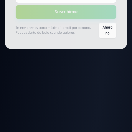
Suscribirme
Ahora
Te enviaremos como máximo 1 email por semana.
Puedes darte de baja cuando quieras.
no