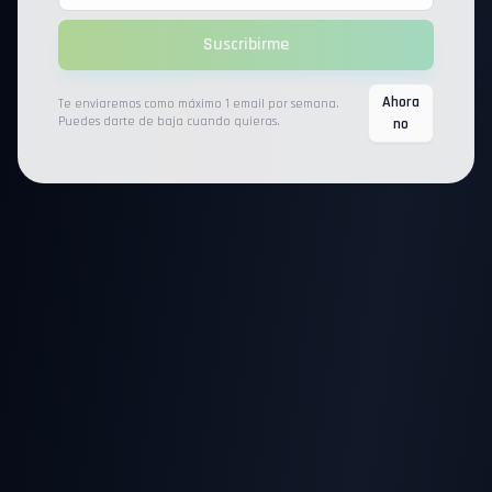
Suscribirme
Ahora
Te enviaremos como máximo 1 email por semana.
Puedes darte de baja cuando quieras.
no